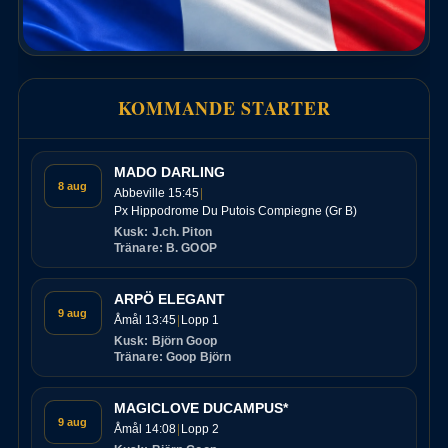
KOMMANDE STARTER
MADO DARLING
8 aug
Abbeville 15:45
Px Hippodrome Du Putois Compiegne (Gr B)
Kusk: J.ch. Piton
Tränare: B. GOOP
ARPÖ ELEGANT
9 aug
Åmål 13:45
Lopp 1
Kusk: Björn Goop
Tränare: Goop Björn
MAGICLOVE DUCAMPUS*
9 aug
Åmål 14:08
Lopp 2