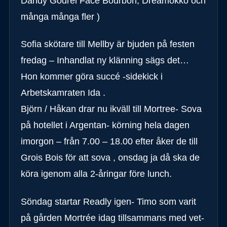
Dandy Godrel Face Bourbon, Dreamokko och
många många fler )
Sofia skötare till Mellby är bjuden på festen
fredag – Inhandlat ny klänning sägs det…
Hon kommer göra succé -sidekick i
Arbetskamraten Ida .
Björn / Håkan drar nu ikväll till Mortree- Sova
på hotellet i Argentan- körning hela dagen
imorgon – från 7.00 – 18.00 efter åker de till
Grois Bois för att sova , onsdag ja då ska de
köra igenom alla 2-åringar före lunch.
Söndag startar Readly igen- Timo som varit
på gården Mortrée idag tillsammans med vet-