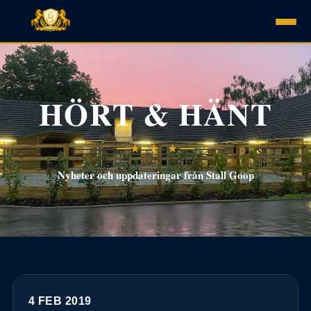
HÖRT & HÄNT
★ ★ ★
Nyheter och uppdateringar från Stall Goop
4 FEB 2019