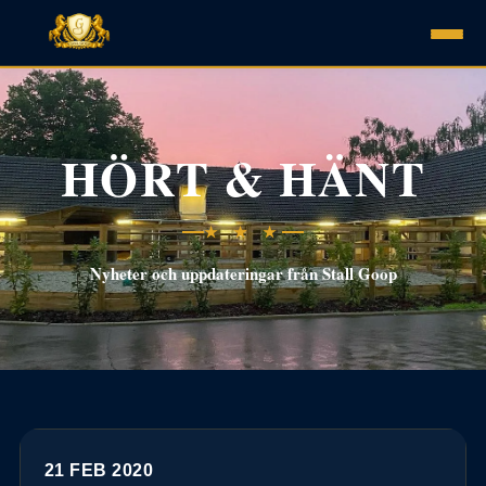
HÖRT & HÄNT
★ ★ ★
Nyheter och uppdateringar från Stall Goop
21 FEB 2020