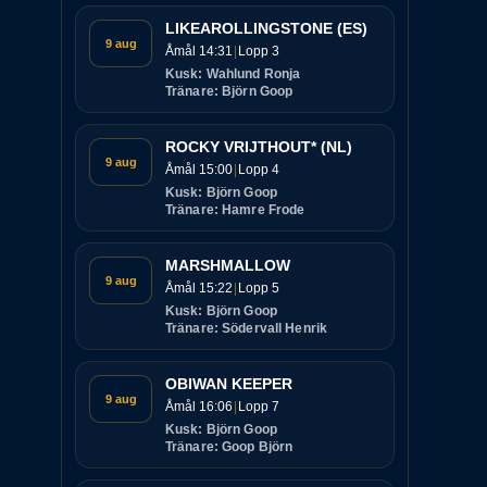
LIKEAROLLINGSTONE (ES)
9 aug
Åmål 14:31
Lopp 3
Kusk: Wahlund Ronja
Tränare: Björn Goop
ROCKY VRIJTHOUT* (NL)
9 aug
Åmål 15:00
Lopp 4
Kusk: Björn Goop
Tränare: Hamre Frode
MARSHMALLOW
9 aug
Åmål 15:22
Lopp 5
Kusk: Björn Goop
Tränare: Södervall Henrik
OBIWAN KEEPER
9 aug
Åmål 16:06
Lopp 7
Kusk: Björn Goop
Tränare: Goop Björn