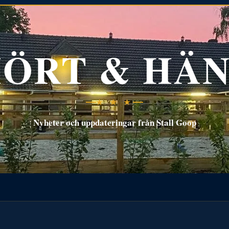
ÖRT & HÄ
★ ★ ★
Nyheter och uppdateringar från Stall Goop