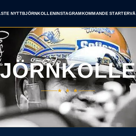
INSTAGRAM
ASTE NYTT
BJÖRNKOLLEN
KOMMANDE STARTER
VÅ
JÖRNKOLL
★ ★ ★