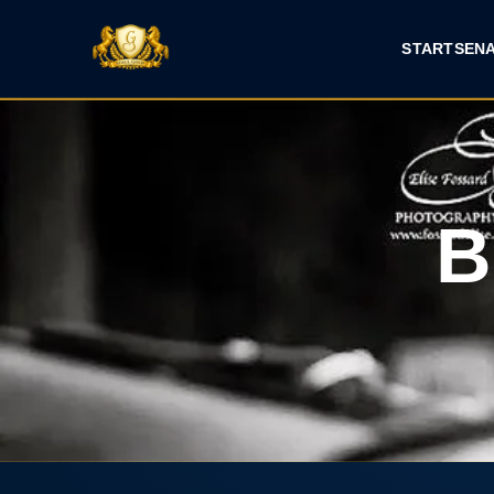
START
SEN
B