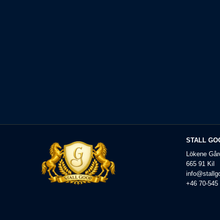
STALL GO
Lökene Går
665 91 Kil
info@stallg
+46 70-545