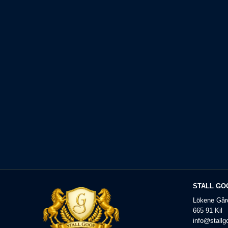
STALL GO
Lökene Går
665 91 Kil
info@stallg