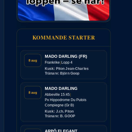
KOMMANDE STARTER
MADO DARLING (FR)
8 aug
Frankrike
Lopp 4
Kusk: Piton Jean-Charles
Tränare: Björn Goop
MADO DARLING
8 aug
Abbeville 15:45
Px Hippodrome Du Putois
Compiegne (Gr B)
Kusk: J.ch. Piton
Tränare: B. GOOP
ARPÖ ELEGANT