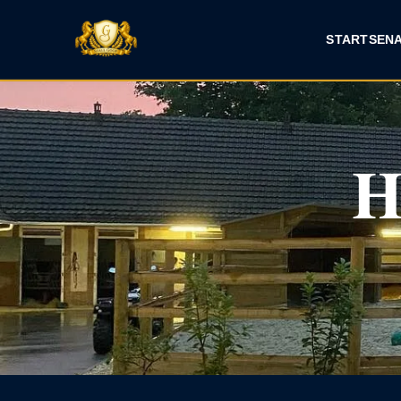
START
SEN
H