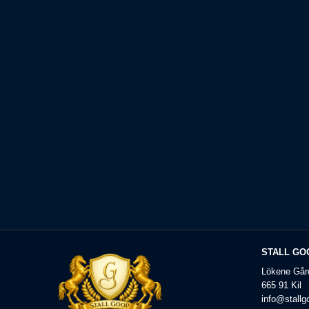
STALL GO
Lökene Går
665 91 Kil
info@stallg