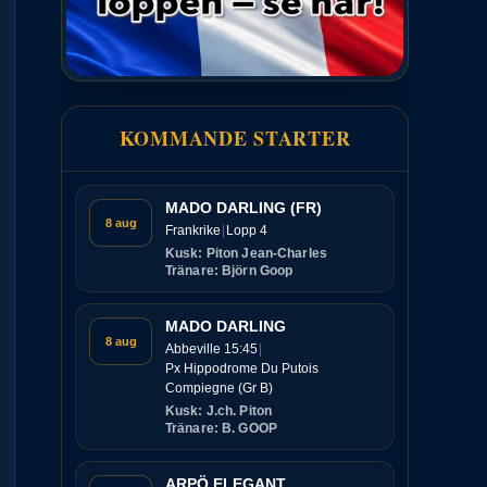
KOMMANDE STARTER
MADO DARLING (FR)
8 aug
Frankrike
Lopp 4
Kusk: Piton Jean-Charles
Tränare: Björn Goop
MADO DARLING
8 aug
Abbeville 15:45
Px Hippodrome Du Putois
Compiegne (Gr B)
Kusk: J.ch. Piton
Tränare: B. GOOP
ARPÖ ELEGANT