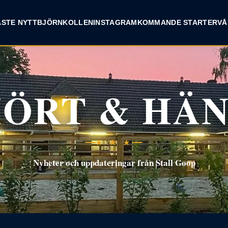
INSTAGRAM
ASTE NYTT
BJÖRNKOLLEN
KOMMANDE STARTER
VÅ
ÖRT & HÄ
★ ★ ★
Nyheter och uppdateringar från Stall Goop