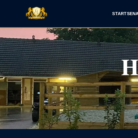
START
SEN
H