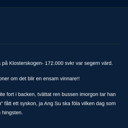
:a på Klosterskogen- 172.000 svkr var segern värd.
oner om det blir en ensam vinnare!!
te fort i backen, tvättat ren bussen imorgon tar han
rn” fått ett syskon, ja Ang Su ska föla vilken dag som
m hingsten.