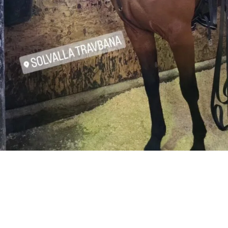
3 raka segrar har nu Great Knowledge – ägare stall Segerhuva o skötare Ayese..
Björn vann oså med lovande 4åring .
Fortkörning 3 heat på fm innan det bär av till lunch travet vid 10.30. Lantz var här
igår o la på nytt ytmaterial på banan. Björn gjorde tummen upp!!
3 nya ska kvala . Hyannis den enda som ska gå barfota idag.