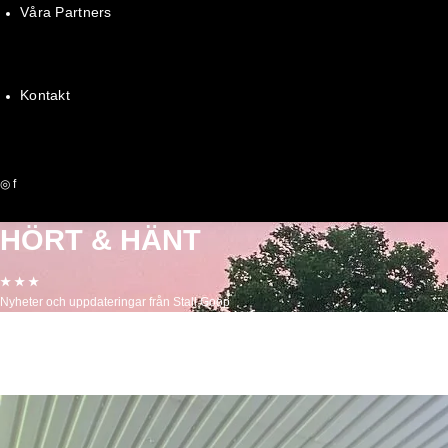
Våra Partners
Kontakt
◎
f
HÖRT & HÄNT
★ ★ ★
Nyheter och uppdateringar från Stall Goop
10 apr 2025
Torsdag- lunchtrav