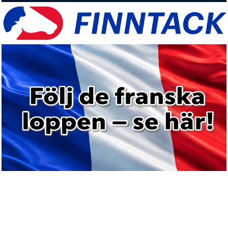
Kommande starter
8 aug
MADO DARLING (FR)
Frankrike
Lopp 4
Kusk: Piton Jean-Charles
Tränare: Björn
8 aug
MADO DARLING
Goop
Abbeville 15:45
Px Hippodrome Du Putois Compiegne (Gr B)
9 aug
ARPÖ ELEGANT
Kusk: J.ch. Piton
Tränare: B. GOOP
Åmål 13:45
Lopp 1
Kusk: Björn