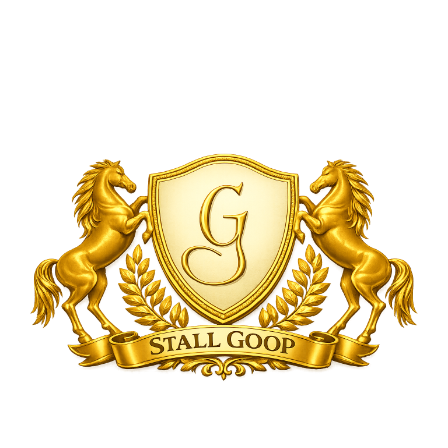
9 aug
MAGICLOVE DUCAMPUS*
Goop
Tränare: Goop Björn
Åmål 14:08
Lopp 2
Kusk:
9 aug
LIKEAROLLINGSTONE (ES)
Björn Goop
Tränare: Goop Björn
Åmål 14:31
Lopp 3
9 aug
ROCKY VRIJTHOUT* (NL)
Kusk: Wahlund Ronja
Tränare: Björn Goop
Åmål 15:00
9 aug
MARSHMALLOW
Lopp 4
Kusk: Björn Goop
Tränare: Hamre Frode
Åmål 15:22
Lopp
9 aug
OBIWAN KEEPER
5
Kusk: Björn Goop
Tränare: Södervall Henrik
Åmål 16:06
Lopp 7
Visa alla kommande →
Kusk: Björn Goop
Tränare: Goop Björn
Stall Goop