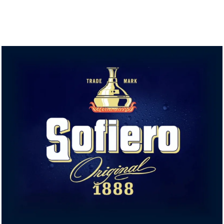
← Föregående inlägg
Senaste nytt
Nästa inlägg →