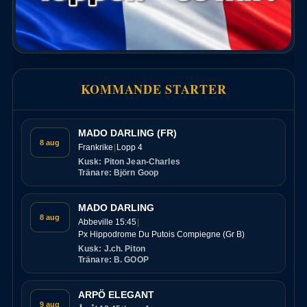
KOMMANDE STARTER
MADO DARLING (FR)
8 aug
Frankrike
Lopp 4
Kusk: Piton Jean-Charles
Tränare: Björn Goop
MADO DARLING
8 aug
Abbeville 15:45
Px Hippodrome Du Putois Compiegne (Gr B)
Kusk: J.ch. Piton
Tränare: B. GOOP
ARPÖ ELEGANT
9 aug