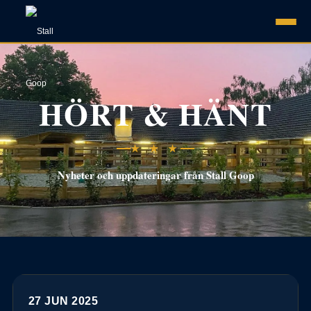
HÖRT & HÄNT
★ ★ ★
Nyheter och uppdateringar från Stall Goop
27 JUN 2025