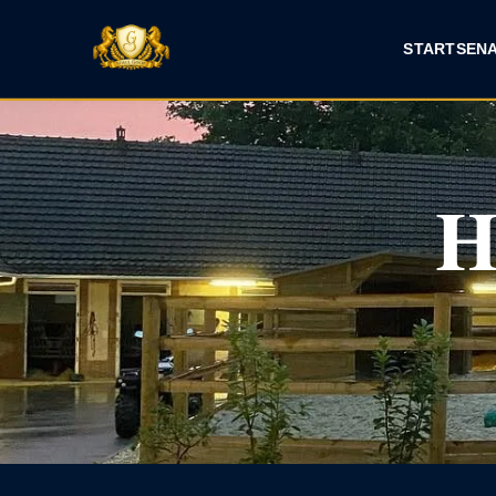
START
SEN
H