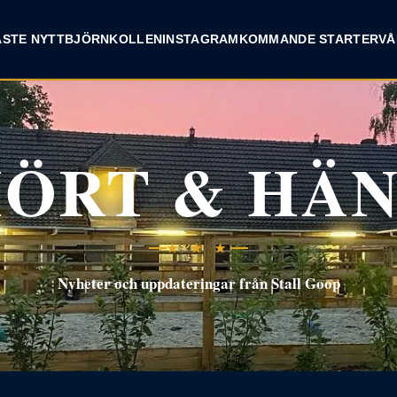
INSTAGRAM
ASTE NYTT
BJÖRNKOLLEN
KOMMANDE STARTER
VÅ
ÖRT & HÄ
★ ★ ★
Nyheter och uppdateringar från Stall Goop