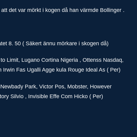
 att det var mörkt i kogen då han värmde Bollinger .
et 8. 50 ( Säkert ännu mörkare i skogen då)
 to Limit, Lugano Cortina Nigeria , Ottenss Nasdaq,
n Irwin Fas Ugalli Agge kula Rouge Ideal As ( Per)
, Newbady Park, Victor Pos, Mobster, However
ry Silvio , Invisible Effe Com Hicko ( Per)