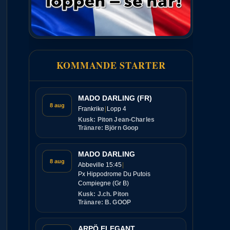
KOMMANDE STARTER
MADO DARLING (FR)
8 aug
Frankrike
Lopp 4
Kusk: Piton Jean-Charles
Tränare: Björn Goop
MADO DARLING
8 aug
Abbeville 15:45
Px Hippodrome Du Putois
Compiegne (Gr B)
Kusk: J.ch. Piton
Tränare: B. GOOP
ARPÖ ELEGANT