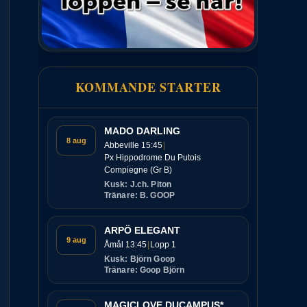
KOMMANDE STARTER
MADO DARLING
8 aug
Abbeville 15:45
Px Hippodrome Du Putois
Compiegne (Gr B)
Kusk: J.ch. Piton
Tränare: B. GOOP
ARPÖ ELEGANT
9 aug
Åmål 13:45
Lopp 1
Kusk: Björn Goop
Tränare: Goop Björn
MAGICLOVE DUCAMPUS*