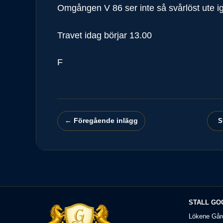
Omgången V 86 ser inte så svårlöst ute igår
Travet idag börjar 13.00
F
← Föregående inlägg
S
STALL GO
Lökene Går