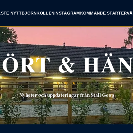
INSTAGRAM
ASTE NYTT
BJÖRNKOLLEN
KOMMANDE STARTER
VÅ
ÖRT & HÄ
★ ★ ★
Nyheter och uppdateringar från Stall Goop