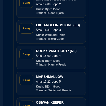
9 aug
Åmål 14:08
Lopp 2
Kusk: Björn Goop
Tränare: Goop Björn
LIKEAROLLINGSTONE (ES)
9 aug
Åmål 14:31
Lopp 3
Kusk: Wahlund Ronja
Tränare: Björn Goop
ROCKY VRIJTHOUT* (NL)
9 aug
Åmål 15:00
Lopp 4
Kusk: Björn Goop
Tränare: Hamre Frode
MARSHMALLOW
9 aug
Åmål 15:22
Lopp 5
Kusk: Björn Goop
Tränare: Södervall Henrik
OBIWAN KEEPER
9 aug