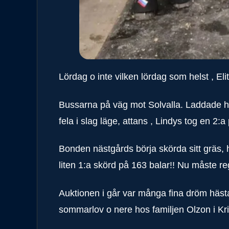
Lördag o inte vilken lördag som helst , Eli
Bussarna på väg mot Solvalla. Laddade häs
fela i slag läge, attans , Lindys tog en 2:a 
Bonden nästgårds börja skörda sitt gräs, h
liten 1:a skörd på 163 balar!! Nu måste 
Auktionen i går var många fina dröm häst
sommarlov o nere hos familjen Olzon i Kr