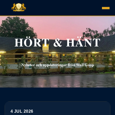
HÖRT & HÄNT
★ ★ ★
Nyheter och uppdateringar från Stall Goop
4 JUL 2026