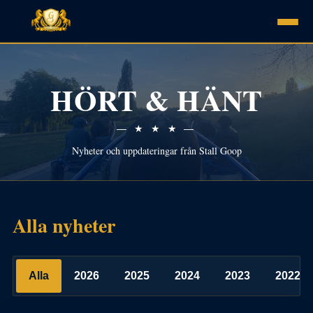
HÖRT & HÄNT
— ★ ★ ★ —
Nyheter och uppdateringar från Stall Goop
Alla nyheter
Alla
2026
2025
2024
2023
2022