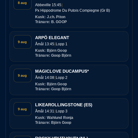
8 aug
Abbeville 15:45
Px Hippodrome Du Putois Compiegne (Gr B)
Kusk: J.ch. Piton
Tränare: B. GOOP
ARPÖ ELEGANT
9 aug
Åmål 13:45
Lopp 1
Kusk: Björn Goop
Tränare: Goop Björn
MAGICLOVE DUCAMPUS*
9 aug
Åmål 14:08
Lopp 2
Kusk: Björn Goop
Tränare: Goop Björn
LIKEAROLLINGSTONE (ES)
9 aug
Åmål 14:31
Lopp 3
Kusk: Wahlund Ronja
Tränare: Björn Goop