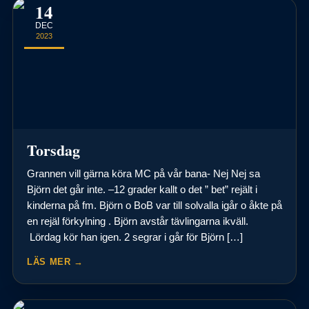
14
DEC
2023
Torsdag
Grannen vill gärna köra MC på vår bana- Nej Nej sa
Björn det går inte. –12 grader kallt o det ” bet” rejält i
kinderna på fm. Björn o BoB var till solvalla igår o åkte på
en rejäl förkylning . Björn avstår tävlingarna ikväll.
Lördag kör han igen. 2 segrar i går för Björn […]
LÄS MER →