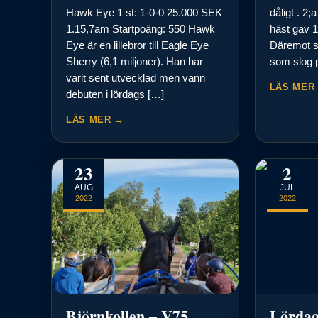
Hawk Eye 1 st: 1-0-0 25.000 SEK
dåligt . 2
1.15,7am Startpoäng: 550 Hawk
häst gav 1.
Eye är en lillebror till Eagle Eye
Däremot s
Sherry (6,1 miljoner). Han har
som slog 
varit sent utvecklad men vann
LÄS MER
debuten i lördags […]
LÄS MER →
23
2
AUG
JUL
2022
2022
Björnkollen – V75
Lörda