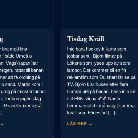
g
Tisdag Kväll
 bra med fina
Inte bara hockey killarna som
ar i både Umeå o
jobbar sent, Björn filmar på
n, Vägskrapan har
Lökene som lyses upp av stora
helgen, rättat till banan
lampor. Det kommer bli en fin
mar att få ordning på
reklamfilm som Du snart får se på
ar o sand. Martin kom i
TV. Björn klar frusen efter flera
o drog på minst 6 tunnor
timmar ute på banan, hann in o se
, fortkörningen idag
sitt FBK vinna 💕💕 Nästa
0 . Gräset växer oxså
hemma match måndag ( samma
…]
kväll som Färjestad […]
 →
LÄS MER →