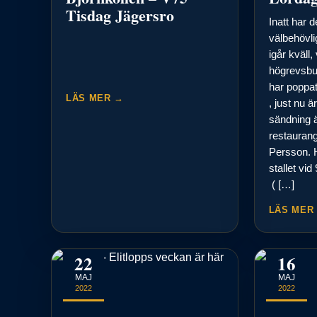
Tisdag Jägersro
Inatt har 
välbehövlig
igår kväll, 
högrevsbur
har poppa
LÄS MER →
, just nu 
sändning är
restaurang
Persson. 
stallet vid
( […]
LÄS MER
22
16
MAJ
MAJ
2022
2022