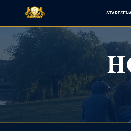
START
SEN
H