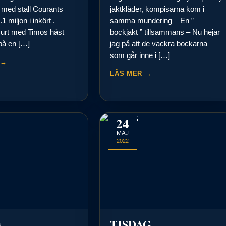
;a med stall Courants
jaktkläder, kompisarna kom i
1 miljon i inkört .
samma mundering – En ”
urt med Timos häst
bockjakt ” tillsammans – Nu hejar
på en […]
jag på att de vackra bockarna
som går inne i […]
 →
LÄS MER →
24
MAJ
2022
g
TISDAG