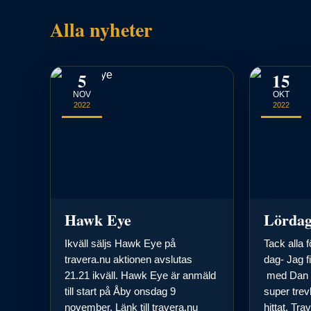
Alla nyheter
5
15
NOV
OKT
2022
2022
Hawk Eye
Lörda
Ikväll säljs Hawk Eye på
Tack alla f
travera.nu aktionen avslutas
dag- Jag f
21.21 ikväll. Hawk Eye är anmäld
med Dan o 
till start på Åby onsdag 9
super trev
november. Länk till travera.nu
hittat. Tra