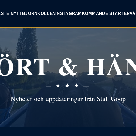
ASTE NYTT
BJÖRNKOLLEN
INSTAGRAM
KOMMANDE STARTER
VÅ
ÖRT & HÄ
— ★ ★ ★ —
Nyheter och uppdateringar från Stall Goop