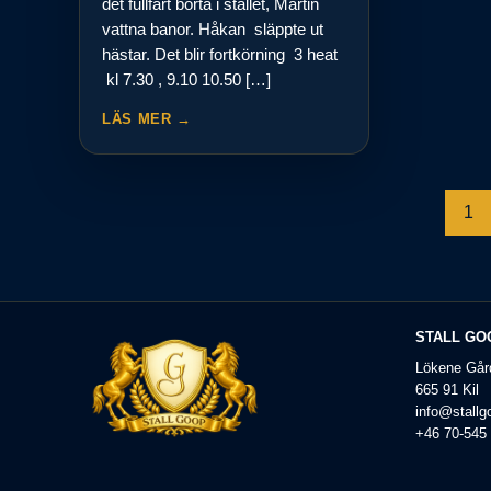
det fullfart borta i stallet, Martin
vattna banor. Håkan släppte ut
hästar. Det blir fortkörning 3 heat
kl 7.30 , 9.10 10.50 […]
LÄS MER →
Sidnumrering
1
för
inlägg
STALL GO
Lökene Går
665 91 Kil
info@stallg
+46 70-545