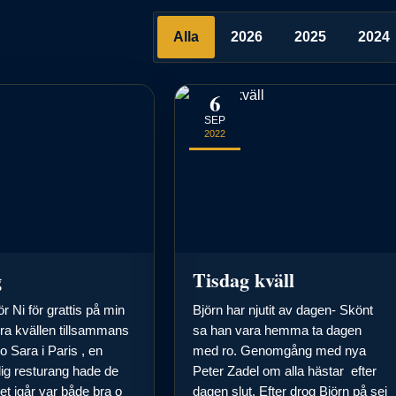
Alla
2026
2025
2024
6
SEP
2022
g
Tisdag kväll
ör Ni för grattis på min
Björn har njutit av dagen- Skönt
ira kvällen tillsammans
sa han vara hemma ta dagen
Sara i Paris , en
med ro. Genomgång med nya
lig resturang hade de
Peter Zadel om alla hästar efter
vet igår var både bra o
dagen slut. Efter drog Björn på sej