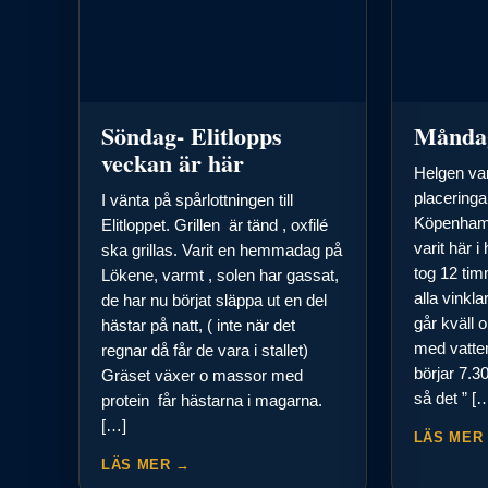
Söndag- Elitlopps
Månda
veckan är här
Helgen var
placering
I vänta på spårlottningen till
Köpenham
Elitloppet. Grillen är tänd , oxfilé
varit här i 
ska grillas. Varit en hemmadag på
tog 12 tim
Lökene, varmt , solen har gassat,
alla vinkl
de har nu börjat släppa ut en del
går kväll 
hästar på natt, ( inte när det
med vatten
regnar då får de vara i stallet)
börjar 7.3
Gräset växer o massor med
så det ” [
protein får hästarna i magarna.
[…]
LÄS MER
LÄS MER →