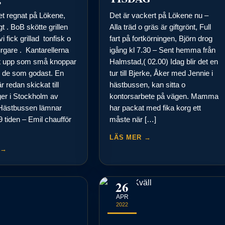
det regnat på Lökene,
Det är vackert på Lökene nu –
t . BoB skötte grillen
Alla träd o gräs är giftgrönt, Full
vi fick grillad tonfisk o
fart på fortkörningen, Björn drog
gare . Kantarellerna
igång kl 7.30 – Sent hemma från
t upp som små knoppar
Halmstad,( 02.00) Idag blir det en
är de som godast. En
tur till Bjerke, Åker med Jennie i
 redan skickat till
hästbussen, kan sitta o
er i Stockholm av
kontorsarbete på vägen. Mamma
Hästbussen lämnar
har packat med fika korg ett
 9 tiden – Emil chaufför
måste när […]
LÄS MER →
 →
26
APR
2022